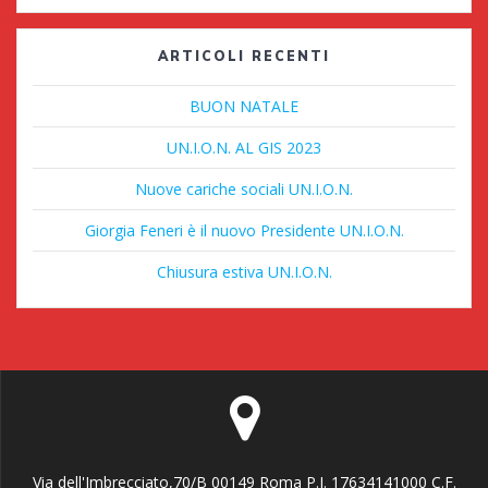
ARTICOLI RECENTI
BUON NATALE
UN.I.O.N. AL GIS 2023
Nuove cariche sociali UN.I.O.N.
Giorgia Feneri è il nuovo Presidente UN.I.O.N.
Chiusura estiva UN.I.O.N.
Via dell'Imbrecciato,70/B 00149 Roma P.I. 17634141000 C.F.