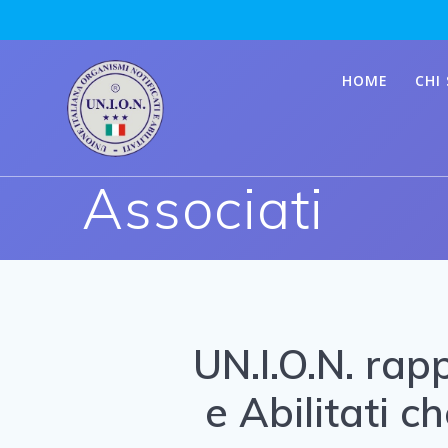
Skip
to
content
HOME
CHI
Associati
UN.I.O.N. rap
e Abilitati c