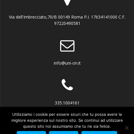
Via dell'Imbrecciato,70/B 00149 Roma P.I. 17634141000 C.F.
97220490581
info@uni-on.it
335.1004161
Utilizziamo i cookie per essere sicuri che tu possa avere la
migliore esperienza sul nostro sito. Se continui ad utilizzare
questo sito noi assumiamo che tu ne sia felice.
© 2026 UN.I.O.N. Unione Italiana Organismi Notificati e Abilitati.