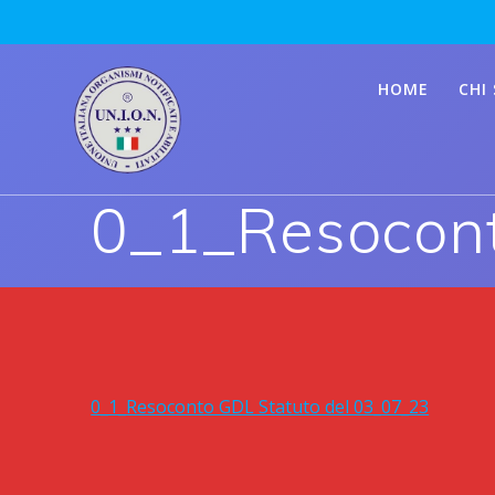
Skip
to
content
HOME
CHI
0_1_Resocont
0_1_Resoconto GDL Statuto del 03_07_23