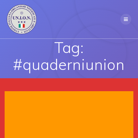
Skip
to
content
Tag:
#quaderniunion