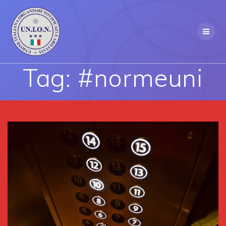
Skip
to
content
Tag:
#normeuni