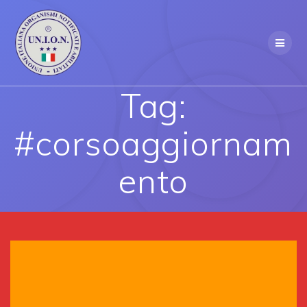
Skip
to
content
Tag:
#corsoaggiornam
ento