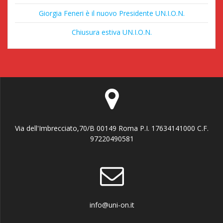
Giorgia Feneri è il nuovo Presidente UN.I.O.N.
Chiusura estiva UN.I.O.N.
Via dell'Imbrecciato,70/B 00149 Roma P.I. 17634141000 C.F.
97220490581
info@uni-on.it