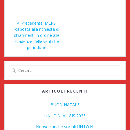
Navigazione
Articolo
Precedente:
MLPS:
articoli
precedente:
Risposta alla richiesta di
chiarimenti in ordine alle
scadenze delle verifiche
periodiche
Ricerca
per:
ARTICOLI RECENTI
BUON NATALE
UN.I.O.N. AL GIS 2023
Nuove cariche sociali UN.I.O.N.