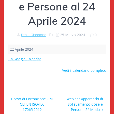
e Persone al 24
Aprile 2024
Jlenia Giannone
25 Marzo 2024
|
0
Spostamento
22 Aprile 2024
data
Modulo
iCal
Google Calendar
5
Webinar
Vedi il calendario completo
Apparecchi
di
Sollevamento
Cose
Navigazione
e
Corso di Formazione UNI
Webinar Apparecchi di
Persone
articoli
CEI EN ISO/IEC
Sollevamento Cose e
al
17065:2012
Persone 5° Modulo
24