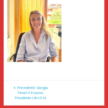
Navigazione
Articolo
Precedente:
Giorgia
articoli
precedente:
Feneri è il nuovo
Presidente UN.I.O.N.