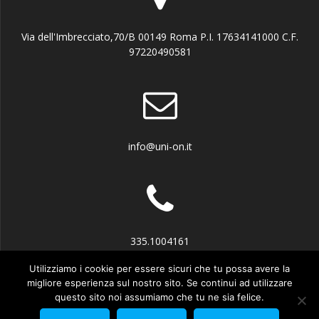
Via dell'Imbrecciato,70/B 00149 Roma P.I. 17634141000 C.F.
97220490581
info@uni-on.it
335.1004161
Utilizziamo i cookie per essere sicuri che tu possa avere la
migliore esperienza sul nostro sito. Se continui ad utilizzare
questo sito noi assumiamo che tu ne sia felice.
© 2026 UN.I.O.N. Unione Italiana Organismi Notificati e Abilitati.