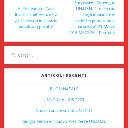
Articolo
Successivo:
Convegno
articoli
Articolo
successivo:
Precedente:
Casa
UN.I.O.N.: “L’esercizio
precedente:
Italia: “Le differenze tra
degli impianti e le
gli ascensori in servizio
verifiche periodiche di
pubblico o privato”
sicurezza” 23 Marzo
2018 MECSPE – Parma
Ricerca
per:
ARTICOLI RECENTI
BUON NATALE
UN.I.O.N. AL GIS 2023
Nuove cariche sociali UN.I.O.N.
Giorgia Feneri è il nuovo Presidente UN.I.O.N.