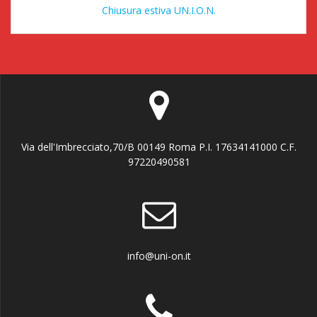
Chiusura estiva UN.I.O.N.
Via dell'Imbrecciato,70/B 00149 Roma P.I. 17634141000 C.F.
97220490581
info@uni-on.it