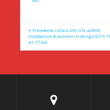
Navigazione
Articolo
Precedente:
Lettera UN.I.O.N. al MiSE:
precedente:
articoli
Installazione di ascensori in deroga (D.P.R. 1
art. 17 bis)