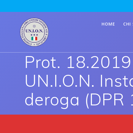
Skip
to
content
HOME
CHI
Prot. 18.2019
UN.I.O.N. Inst
deroga (DPR 1