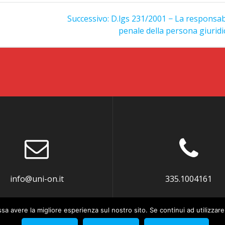
Articolo
Successivo:
D.lgs 231/2001 − La responsab
successivo:
penale della persona giuridi
info@uni-on.it
335.1004161
ssa avere la migliore esperienza sul nostro sito. Se continui ad utilizzar