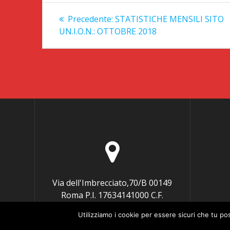
Navigazione
Articolo
Precedente:
STATISTICHE MENSILI SITO
precedente:
articoli
UN.I.O.N.: OTTOBRE 2018
Via dell'Imbrecciato,70/B 00149
Roma P.I. 17634141000 C.F.
97220490581
Utilizziamo i cookie per essere sicuri che tu po