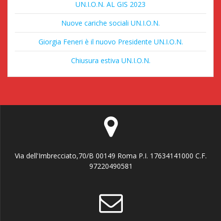
UN.I.O.N. AL GIS 2023
Nuove cariche sociali UN.I.O.N.
Giorgia Feneri è il nuovo Presidente UN.I.O.N.
Chiusura estiva UN.I.O.N.
Via dell'Imbrecciato,70/B 00149 Roma P.I. 17634141000 C.F.
97220490581