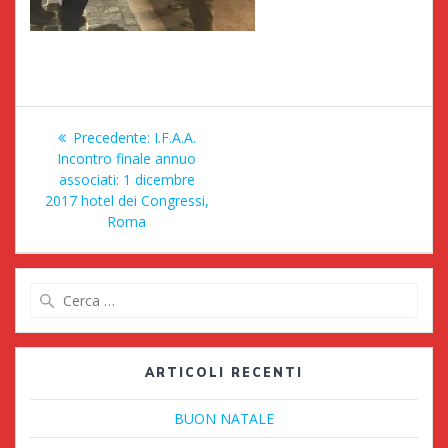
Navigazione
Articolo
Precedente:
I.F.A.A.
articoli
precedente:
Incontro finale annuo
associati: 1 dicembre
2017 hotel dei Congressi,
Roma
Ricerca
per:
ARTICOLI RECENTI
BUON NATALE