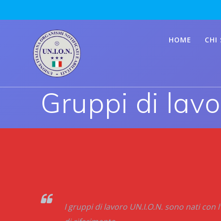
Skip
to
content
HOME
CHI
Gruppi di lavo
I gruppi di lavoro UN.I.O.N. sono nati con l