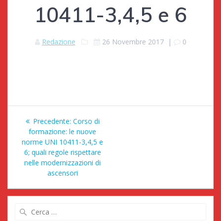
10411-3,4,5 e 6
Redazione
26 Novembre 2017
|
0
Navigazione
Articolo
Precedente:
Corso di
articoli
precedente:
formazione: le nuove
norme UNI 10411-3,4,5 e
6; quali regole rispettare
nelle modernizzazioni di
ascensori
Ricerca
per: