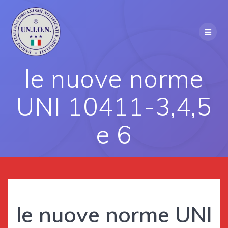
Skip
to
content
le nuove norme
UNI 10411-3,4,5
e 6
le nuove norme UNI