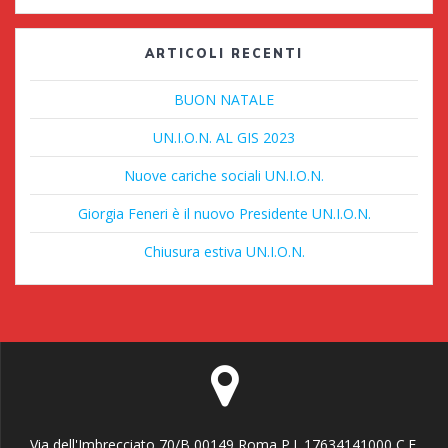
ARTICOLI RECENTI
BUON NATALE
UN.I.O.N. AL GIS 2023
Nuove cariche sociali UN.I.O.N.
Giorgia Feneri è il nuovo Presidente UN.I.O.N.
Chiusura estiva UN.I.O.N.
Via dell'Imbrecciato,70/B 00149 Roma P.I. 17634141000 C.F.