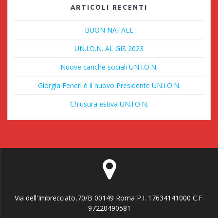
ARTICOLI RECENTI
BUON NATALE
UN.I.O.N. AL GIS 2023
Nuove cariche sociali UN.I.O.N.
Giorgia Feneri è il nuovo Presidente UN.I.O.N.
Chiusura estiva UN.I.O.N.
Via dell'Imbrecciato,70/B 00149 Roma P.I. 17634141000 C.F.
97220490581