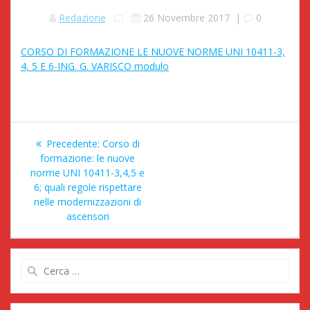
Redazione
26 Novembre 2017
|
0
CORSO DI FORMAZIONE LE NUOVE NORME UNI 10411-3,
4, 5 E 6-ING. G. VARISCO modulo
Navigazione
Articolo
Precedente:
Corso di
articoli
precedente:
formazione: le nuove
norme UNI 10411-3,4,5 e
6; quali regole rispettare
nelle modernizzazioni di
ascensori
Ricerca
per: