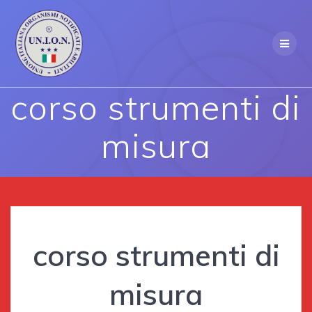
Skip
to
content
corso strumenti di
misura
corso strumenti di
misura