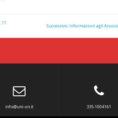
. 11
Articolo
Successivo:
Informazioni agli Associa
successivo:
info@uni-on.it
335.1004161