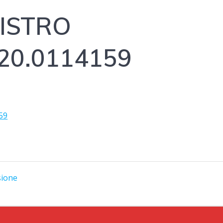
ISTRO
020.0114159
59
sione