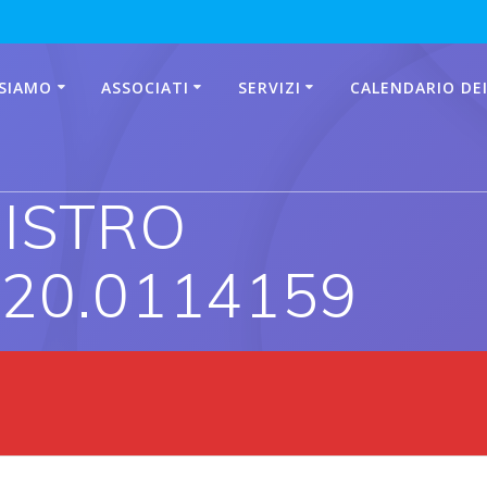
 SIAMO
ASSOCIATI
SERVIZI
CALENDARIO DEI
GISTRO
020.0114159