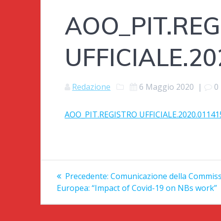
AOO_PIT.REG
UFFICIALE.2
Redazione
6 Maggio 2020
|
0
AOO_PIT.REGISTRO UFFICIALE.2020.01141
Navigazione
Articolo
Precedente:
Comunicazione della Commis
precedente:
articoli
Europea: “Impact of Covid-19 on NBs work”