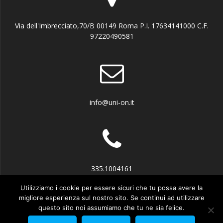
Via dell'Imbrecciato,70/B 00149 Roma P.I. 17634141000 C.F.
97220490581
info@uni-on.it
335.1004161
Utilizziamo i cookie per essere sicuri che tu possa avere la
migliore esperienza sul nostro sito. Se continui ad utilizzare
questo sito noi assumiamo che tu ne sia felice.
© 2026 UN.I.O.N. Unione Italiana Organismi Notificati e Abilitati.