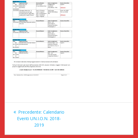
Navigazione
Articolo
Precedente:
Calendario
articoli
precedente:
Eventi UN.I.O.N. 2018-
2019