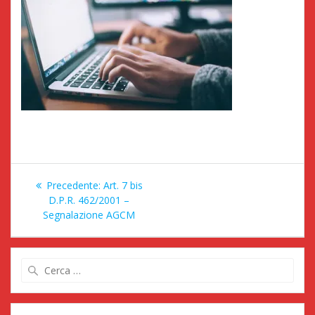
Navigazione
Articolo
Precedente:
Art. 7 bis
articoli
precedente:
D.P.R. 462/2001 –
Segnalazione AGCM
Ricerca
per: