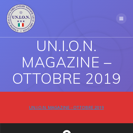
Skip
to
content
UN.I.O.N.
MAGAZINE –
OTTOBRE 2019
UN.I.O.N. MAGAZINE - OTTOBRE 2019