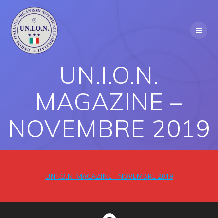
Skip
to
content
UN.I.O.N.
MAGAZINE –
NOVEMBRE 2019
UN.I.O.N. MAGAZINE - NOVEMBRE 2019