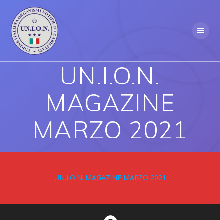
Skip
to
content
UN.I.O.N.
MAGAZINE
MARZO 2021
UN.I.O.N. MAGAZINE MARZO 2021