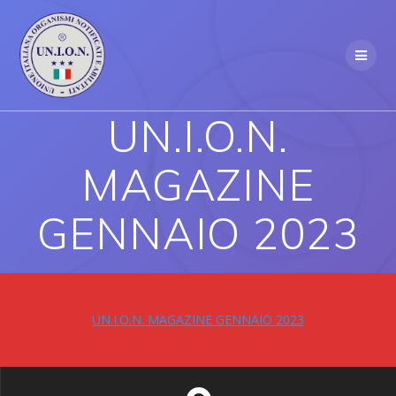
Skip
to
content
UN.I.O.N.
MAGAZINE
GENNAIO 2023
UN.I.O.N. MAGAZINE GENNAIO 2023