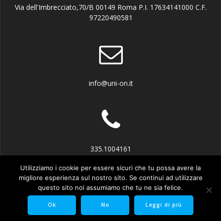
Via dell'Imbrecciato,70/B 00149 Roma P.I. 17634141000 C.F.
97220490581
info@uni-on.it
335.1004161
Utilizziamo i cookie per essere sicuri che tu possa avere la
migliore esperienza sul nostro sito. Se continui ad utilizzare
questo sito noi assumiamo che tu ne sia felice.
© 2026 UN.I.O.N. Unione Italiana Organismi Notificati e Abilitati.
Ok
No
Leggi di più
Privacy & Cookie
.