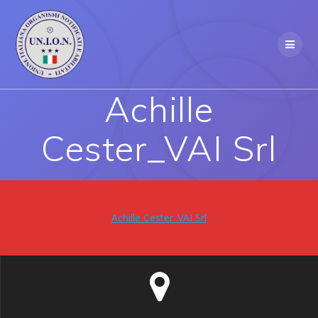
Skip
to
content
Achille
Cester_VAI Srl
Achille Cester_VAI Srl